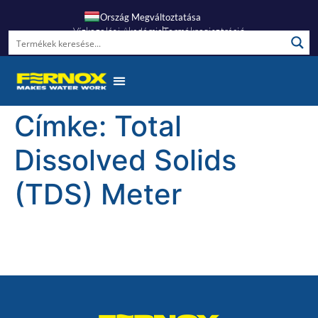
Ország Megváltoztatása
Vízkezelési Akadémia
Termékregisztráció
Címke:
Total
Dissolved Solids
(TDS) Meter