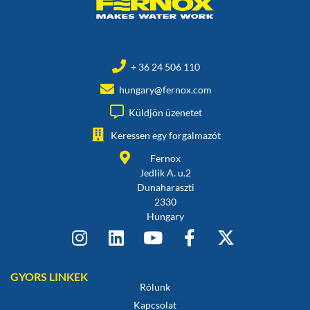
+ 36 24 506 110
hungary@fernox.com
Küldjön üzenetet
Keressen egy forgalmazót
Fernox
Jedlik A. u.2
Dunaharaszti
2330
Hungary
GYORS LINKEK
Rólunk
Kapcsolat