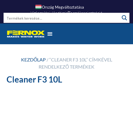
Ország Megváltoztatása
Vízkezelési Akadémia
Termékregisztráció
KEZDŐLAP
/ “CLEANER F3 10L” CÍMKÉVEL
RENDELKEZŐ TERMÉKEK
Cleaner F3 10L