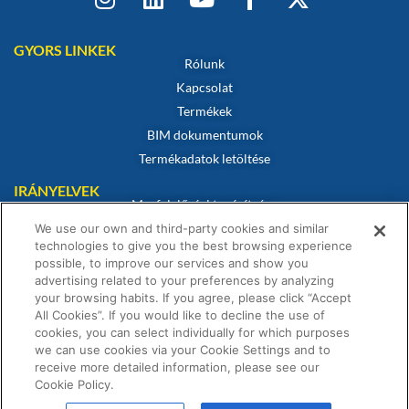
GYORS LINKEK
Rólunk
Kapcsolat
Termékek
BIM dokumentumok
Termékadatok letöltése
IRÁNYELVEK
Megfelelőségi tanúsítvány
Sütikre vonatkozó szabályzat
We use our own and third-party cookies and similar
technologies to give you the best browsing experience
Jogi nyilatkozat
possible, to improve our services and show you
Adatvédelmi irányelvek
advertising related to your preferences by analyzing
your browsing habits. If you agree, please click “Accept
Értékesítési feltételek
All Cookies”. If you would like to decline the use of
Garanciális nyilatkozat
cookies, you can select individually for which purposes
we can use cookies via your Cookie Settings and to
receive more detailed information, please see our
Cookie Policy.