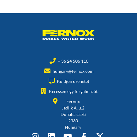
+ 36 24 506 110
hungary@fernox.com
Küldjön üzenetet
Keressen egy forgalmazót
Fernox
Jedlik A. u.2
Dunaharaszti
2330
Hungary