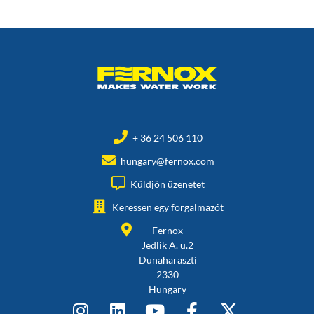
+ 36 24 506 110
hungary@fernox.com
Küldjön üzenetet
Keressen egy forgalmazót
Fernox
Jedlik A. u.2
Dunaharaszti
2330
Hungary