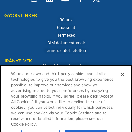
GYORS LINKEK
Rólunk
Kapcsolat
Termékek
BIM dokumentumok
Termékadatok letöltése
IRÁNYELVEK
Megfelelőségi tanúsítvány
Sütikre vonatkozó szabályzat
We use our own and third-party cookies and similar
technologies to give you the best browsing experience
Jogi nyilatkozat
possible, to improve our services and show you
Adatvédelmi irányelvek
advertising related to your preferences by analyzing
Értékesítési feltételek
your browsing habits. If you agree, please click “Accept
All Cookies”. If you would like to decline the use of
Garanciális nyilatkozat
cookies, you can select individually for which purposes
we can use cookies via your Cookie Settings and to
receive more detailed information, please see our
Cookie Policy.