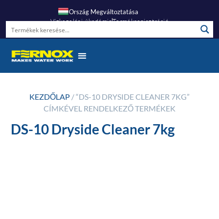
Ország Megváltoztatása
Vízkezelési Akadémia
Termékregisztráció
KEZDŐLAP
/ “DS-10 DRYSIDE CLEANER 7KG”
CÍMKÉVEL RENDELKEZŐ TERMÉKEK
DS-10 Dryside Cleaner 7kg