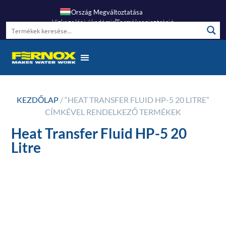
Ország Megváltoztatása
Vízkezelési Akadémia
Termékregisztráció
KEZDŐLAP
/ “HEAT TRANSFER FLUID HP-5 20 LITRE”
CÍMKÉVEL RENDELKEZŐ TERMÉKEK
Heat Transfer Fluid HP-5 20
Litre