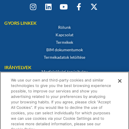
GYORS LINKEK
Rólunk
Kapcsolat
Termékek
BIM dokumentumok
Termékadatok letöltése
IRÁNYELVEK
Megfelelőségi tanúsítvány
Sütikre vonatkozó szabályzat
We use our own and third-party cookies and similar
technologies to give you the best browsing experience
Jogi nyilatkozat
possible, to improve our services and show you
Adatvédelmi irányelvek
advertising related to your preferences by analyzing
Értékesítési feltételek
your browsing habits. If you agree, please click “Accept
All Cookies”. If you would like to decline the use of
Garanciális nyilatkozat
cookies, you can select individually for which purposes
we can use cookies via your Cookie Settings and to
receive more detailed information, please see our