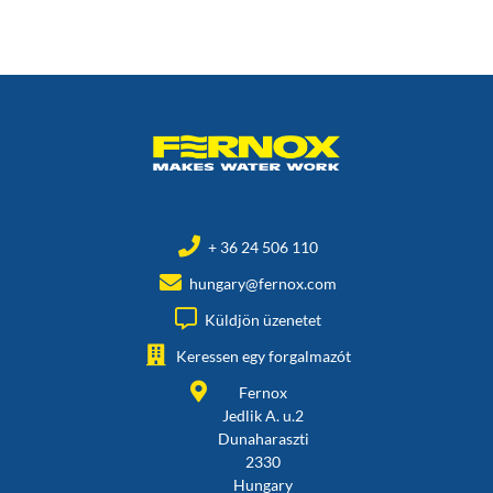
+ 36 24 506 110
hungary@fernox.com
Küldjön üzenetet
Keressen egy forgalmazót
Fernox
Jedlik A. u.2
Dunaharaszti
2330
Hungary