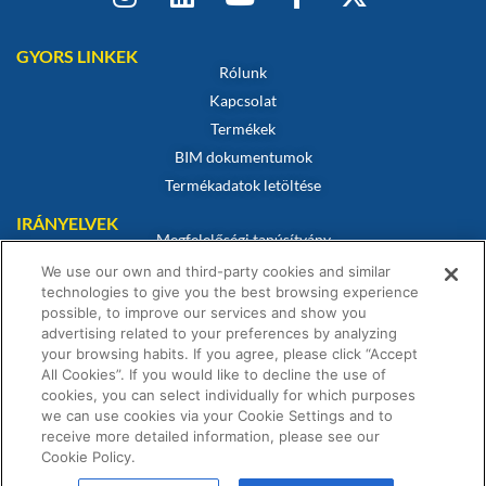
GYORS LINKEK
Rólunk
Kapcsolat
Termékek
BIM dokumentumok
Termékadatok letöltése
IRÁNYELVEK
Megfelelőségi tanúsítvány
Sütikre vonatkozó szabályzat
We use our own and third-party cookies and similar
technologies to give you the best browsing experience
Jogi nyilatkozat
possible, to improve our services and show you
Adatvédelmi irányelvek
advertising related to your preferences by analyzing
Értékesítési feltételek
your browsing habits. If you agree, please click “Accept
All Cookies”. If you would like to decline the use of
Garanciális nyilatkozat
cookies, you can select individually for which purposes
we can use cookies via your Cookie Settings and to
receive more detailed information, please see our
Cookie Policy.