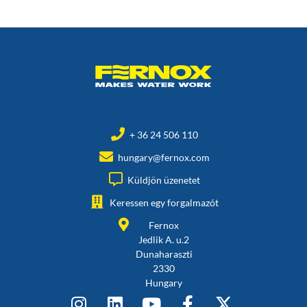
+ 36 24 506 110
hungary@fernox.com
Küldjön üzenetet
Keressen egy forgalmazót
Fernox
Jedlik A. u.2
Dunaharaszti
2330
Hungary