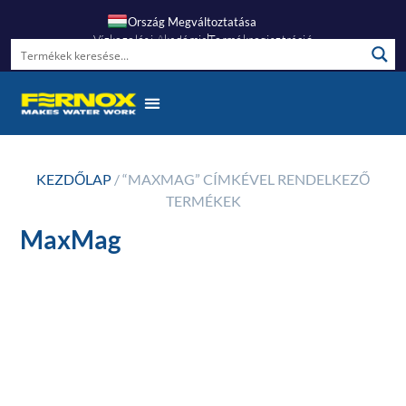
Ország Megváltoztatása
Vízkezelési Akadémia
Termékregisztráció
KEZDŐLAP
/ “MAXMAG” CÍMKÉVEL RENDELKEZŐ
TERMÉKEK
MaxMag