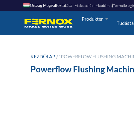
Ország Megváltoztatása
Vízkezelési Akadémia
Termékregis
Produkter
Tudástá
KEZDŐLAP
/ “POWERFLOW FLUSHING MACHIN
Powerflow Flushing Machin