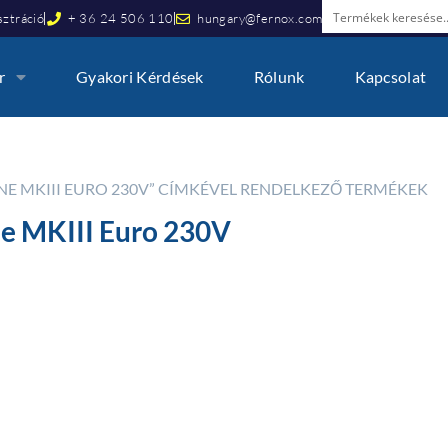
ztráció
+ 36 24 506 110
hungary@fernox.com
r
Gyakori Kérdések
Rólunk
Kapcsolat
E MKIII EURO 230V” CÍMKÉVEL RENDELKEZŐ TERMÉKEK
e MKIII Euro 230V