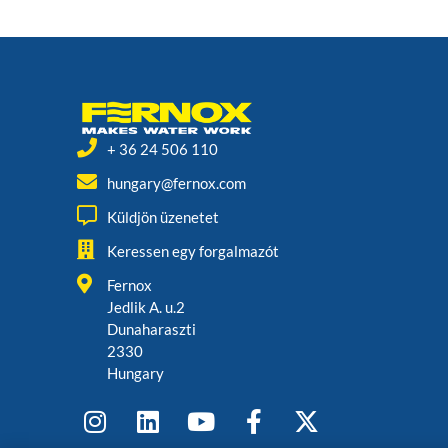
+ 36 24 506 110
hungary@fernox.com
Küldjön üzenetet
Keressen egy forgalmazót
Fernox
Jedlik A. u.2
Dunaharaszti
2330
Hungary