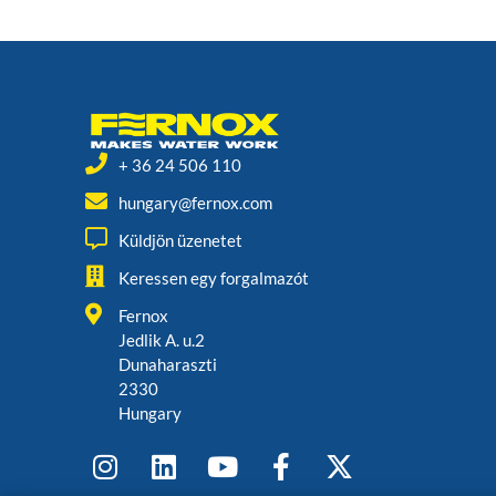
+ 36 24 506 110
hungary@fernox.com
Küldjön üzenetet
Keressen egy forgalmazót
Fernox
Jedlik A. u.2
Dunaharaszti
2330
Hungary