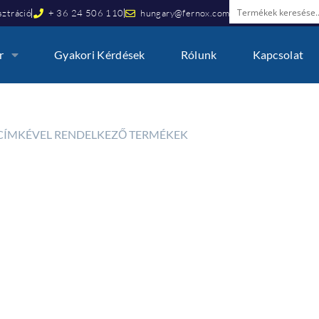
ztráció
+ 36 24 506 110
hungary@fernox.com
r
Gyakori Kérdések
Rólunk
Kapcsolat
E” CÍMKÉVEL RENDELKEZŐ TERMÉKEK