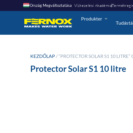
Ország Megváltoztatása
Vízkezelési Akadémia
Termékregis
Produkter
Tudástá
KEZDŐLAP
/ “PROTECTOR SOLAR S1 10 LITR
Protector Solar S1 10 litre