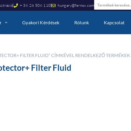
ztráció
+ 36 24 506 110
hungary@fernox.com
r
Gyakori Kérdések
Rólunk
Kapcsolat
OTECTOR+ FILTER FLUID” CÍMKÉVEL RENDELKEZŐ TERMÉKEK
tector+ Filter Fluid