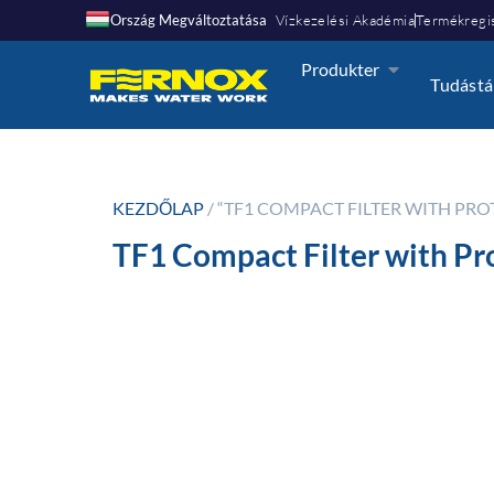
Ország Megváltoztatása
Vízkezelési Akadémia
Termékregis
Produkter
Tudástá
KEZDŐLAP
/ “TF1 COMPACT FILTER WITH PR
TF1 Compact Filter with Pro