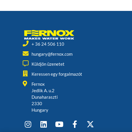
+ 36 24 506 110
hungary@fernox.com
Küldjön üzenetet
Keressen egy forgalmazót
Fernox
Jedlik A. u.2
Dunaharaszti
2330
Hungary