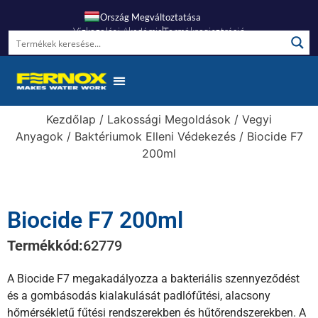
Ország Megváltoztatása
Vízkezelési Akadémia
Termékregisztráció
Gyakori Kérdések
Kezdőlap
/
Lakossági Megoldások
/
Vegyi
Anyagok
/
Baktériumok Elleni Védekezés
/ Biocide F7
200ml
Biocide F7 200ml
Termékkód:
62779
A Biocide F7 megakadályozza a bakteriális szennyeződést
és a gombásodás kialakulását padlófűtési, alacsony
hőmérsékletű fűtési rendszerekben és hűtőrendszerekben. A