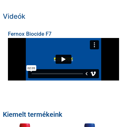
Videók
Fernox Biocide F7
Kiemelt termékeink