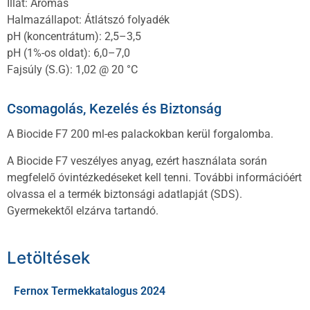
Illat: Aromás
Halmazállapot: Átlátszó folyadék
pH (koncentrátum): 2,5–3,5
pH (1%-os oldat): 6,0–7,0
Fajsúly (S.G): 1,02 @ 20 °C
Csomagolás, Kezelés és Biztonság
A Biocide F7 200 ml-es palackokban kerül forgalomba.
A Biocide F7 veszélyes anyag, ezért használata során
megfelelő óvintézkedéseket kell tenni. További információért
olvassa el a termék biztonsági adatlapját (SDS).
Gyermekektől elzárva tartandó.
Letöltések
Fernox Termekkatalogus 2024