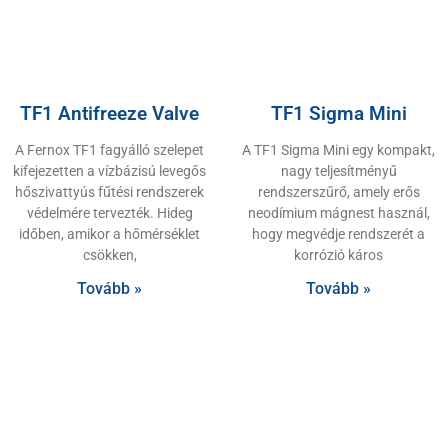
TF1 Antifreeze Valve
TF1 Sigma Mini
A Fernox TF1 fagyálló szelepet
A TF1 Sigma Mini egy kompakt,
kifejezetten a vízbázisú levegős
nagy teljesítményű
hőszivattyús fűtési rendszerek
rendszerszűrő, amely erős
védelmére tervezték. Hideg
neodímium mágnest használ,
időben, amikor a hőmérséklet
hogy megvédje rendszerét a
csökken,
korrózió káros
Tovább »
Tovább »