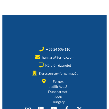
+ 36 24 506 110
hungary@fernox.com
Küldjön üzenetet
Keressen egy forgalmazót
Fernox
Jedlik A. u.2
Dunaharaszti
2330
Hungary