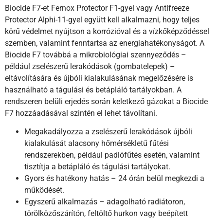
Biocide F7-et Fernox Protector F1-gyel vagy Antifreeze
Protector Alphi-11-gyel együtt kell alkalmazni, hogy teljes
körű védelmet nyújtson a korrózióval és a vízkőképződéssel
szemben, valamint fenntartsa az energiahatékonyságot. A
Biocide F7 továbbá a mikrobiológiai szennyeződés –
például zselészerű lerakódások (gombatelepek) –
eltávolítására és újbóli kialakulásának megelőzésére is
használható a tágulási és betápláló tartályokban. A
rendszeren belüli erjedés során keletkező gázokat a Biocide
F7 hozzáadásával szintén el lehet távolítani.
Megakadályozza a zselészerű lerakódások újbóli
kialakulását alacsony hőmérsékletű fűtési
rendszerekben, például padlófűtés esetén, valamint
tisztítja a betápláló és tágulási tartályokat.
Gyors és hatékony hatás – 24 órán belül megkezdi a
működését.
Egyszerű alkalmazás – adagolható radiátoron,
törölközőszárítón, feltöltő hurkon vagy beépített