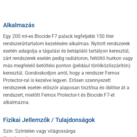
Alkalmazás
Egy 200 ml-es Biocide F7 palack legfeljebb 150 liter
rendszerűrtartalom kezelésére alkalmas. Nyitott rendszerek
esetén adagolja a tágulási és betápláló tartályon keresztül,
zárt rendszerek esetén pedig radiátoron, feltöltő hurkon vagy
más megfelelő betöltési ponton (például törölközőszárítón)
keresztül. Gondoskodjon arról, hogy a rendszer Fernox
Protector-ral is kezelve legyen. Erősen szennyezett
rendszerek esetén először alaposan tisztítsa és öblítse át a
rendszert, mielőtt Fernox Protector-t és Biocide F7-et
alkalmazna.
Fizikai Jellemzők / Tulajdonságok
Szín: Színtelen vagy világossárga