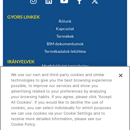
GYORS LINKEK
Rólunk
Kapcsolat
Termékek
BIM dokumentumok
Termékadatok letöltése
IRÁNYELVEK
Megfelelőségi tanúsítvány
Sütikre vonatkozó szabályzat
We use our own and third-party cookies and similar
technologies to give you the best browsing experience
Jogi nyilatkozat
possible, to improve our services and show you
Adatvédelmi irányelvek
advertising related to your preferences by analyzing
Értékesítési feltételek
your browsing habits. If you agree, please click “Accept
All Cookies”. If you would like to decline the use of
Garanciális nyilatkozat
cookies, you can select individually for which purposes
we can use cookies via your Cookie Settings and to
receive more detailed information, please see our
Cookie Policy.