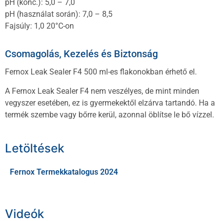
pH (konc.): 5,0 – 7,0
pH (használat során): 7,0 – 8,5
Fajsúly: 1,0 20°C-on
Csomagolás, Kezelés és Biztonság
Fernox Leak Sealer F4 500 ml-es flakonokban érhető el.
A Fernox Leak Sealer F4 nem veszélyes, de mint minden
vegyszer esetében, ez is gyermekektől elzárva tartandó. Ha a
termék szembe vagy bőrre kerül, azonnal öblítse le bő vízzel.
Letöltések
Fernox Termekkatalogus 2024
Videók