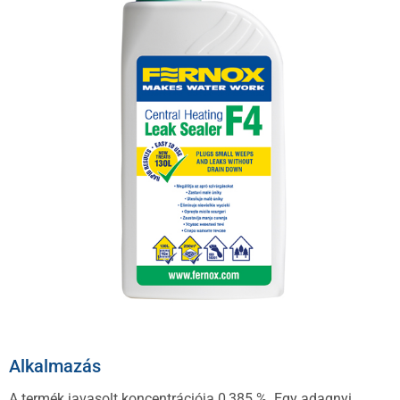
Alkalmazás
A termék javasolt koncentrációja 0,385 %. Egy adagnyi