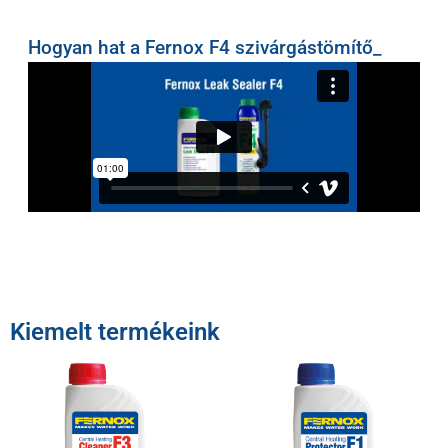
Hogyan hat a Fernox F4 szivárgástömítő_
Kiemelt termékeink