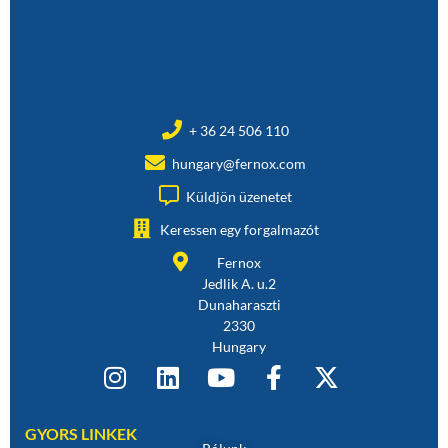
+ 36 24 506 110
hungary@fernox.com
Küldjön üzenetet
Keressen egy forgalmazót
Fernox
Jedlik A. u.2
Dunaharaszti
2330
Hungary
GYORS LINKEK