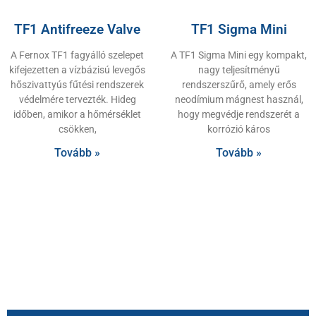
TF1 Antifreeze Valve
TF1 Sigma Mini
A Fernox TF1 fagyálló szelepet
A TF1 Sigma Mini egy kompakt,
kifejezetten a vízbázisú levegős
nagy teljesítményű
hőszivattyús fűtési rendszerek
rendszerszűrő, amely erős
védelmére tervezték. Hideg
neodímium mágnest használ,
időben, amikor a hőmérséklet
hogy megvédje rendszerét a
csökken,
korrózió káros
Tovább »
Tovább »