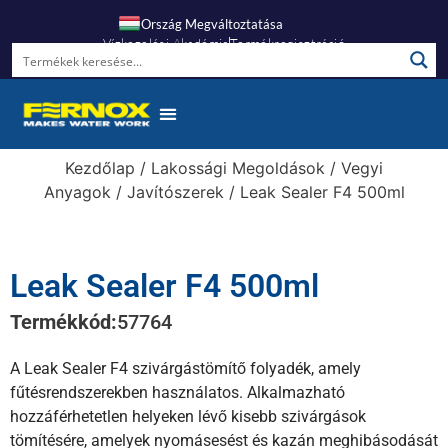
Ország Megváltoztatása
Vízkezelési Akadémia
Termékregisztráció
Gyakori Kérdések
Kezdőlap
/
Lakossági Megoldások
/
Vegyi
Anyagok
/
Javítószerek
/ Leak Sealer F4 500ml
Leak Sealer F4 500ml
Termékkód:
57764
A Leak Sealer F4 szivárgástömítő folyadék, amely
fűtésrendszerekben használatos. Alkalmazható
hozzáférhetetlen helyeken lévő kisebb szivárgások
tömítésére, amelyek nyomásesést és kazán meghibásodását