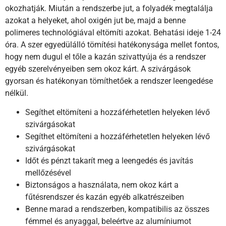
okozhatják. Miután a rendszerbe jut, a folyadék megtalálja
azokat a helyeket, ahol oxigén jut be, majd a benne
polimeres technológiával eltömíti azokat. Behatási ideje 1-24
óra. A szer egyedülálló tömítési hatékonysága mellet fontos,
hogy nem dugul el tőle a kazán szivattyúja és a rendszer
egyéb szerelvényeiben sem okoz kárt. A szivárgások
gyorsan és hatékonyan tömíthetőek a rendszer leengedése
nélkül.
Segíthet eltömíteni a hozzáférhetetlen helyeken lévő
szivárgásokat
Segíthet eltömíteni a hozzáférhetetlen helyeken lévő
szivárgásokat
Időt és pénzt takarít meg a leengedés és javítás
mellőzésével
Biztonságos a használata, nem okoz kárt a
fűtésrendszer és kazán egyéb alkatrészeiben
Benne marad a rendszerben, kompatibilis az összes
fémmel és anyaggal, beleértve az alumíniumot