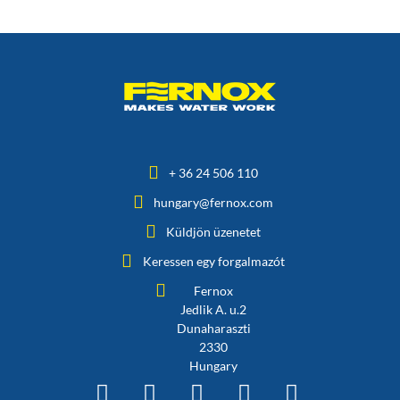
+ 36 24 506 110
hungary@fernox.com
Küldjön üzenetet
Keressen egy forgalmazót
Fernox
Jedlik A. u.2
Dunaharaszti
2330
Hungary