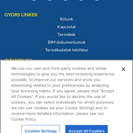
GYORS LINKEK
Rólunk
Kapcsolat
Termékek
BIM dokumentumok
Termékadatok letöltése
IRÁNYELVEK
Megfelelőségi tanúsítvány
We use our own and third-party cookies and similar
Sütikre vonatkozó szabályzat
technologies to give you the best browsing experience
possible, to improve our services and show you
Jogi nyilatkozat
advertising related to your preferences by analyzing
Adatvédelmi irányelvek
your browsing habits. If you agree, please click “Accept
Értékesítési feltételek
All Cookies”. If you would like to decline the use of
cookies, you can select individually for which purposes
Garanciális nyilatkozat
we can use cookies via your Cookie Settings and to
receive more detailed information, please see our
Cookie Policy.
Cookies Settings
Accept All Cookies
© Fernox is an
Element Solutions Inc
business 2026. All Rights Reserved.