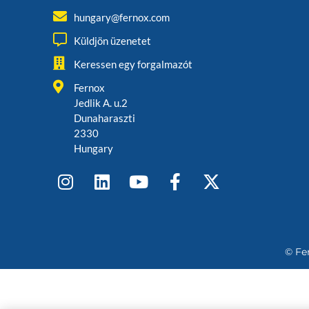
hungary@fernox.com
Küldjön üzenetet
Keressen egy forgalmazót
Fernox
Jedlik A. u.2
Dunaharaszti
2330
Hungary
© Fe