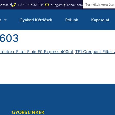
ztráció
+ 36 24 506 110
hungary@fernox.com
r
Gyakori Kérdések
Rólunk
Kapcsolat
603
tector+ Filter Fluid F9 Express 400ml
,
TF1 Compact Filter w
GYORS LINKEK