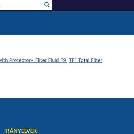
ith Protector+ Filter Fluid F9
,
TF1 Total Filter
IRÁNYELVEK