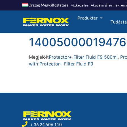
Ország Megváltoztatása
Vízkezelési Akadémia
Termékregis
Produkter
Tudástá
14005000019476
Megjelölt
Protector+ Filter Fluid F9 500ml
,
Pro
with Protector+ Filter Fluid F9
+ 36 24 506 110