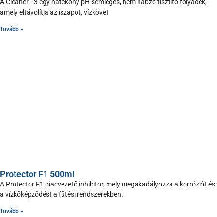
A Cleaner F3 egy hatékony pH-semleges, nem habzó tisztító folyadék,
amely eltávolítja az iszapot, vízkövet
Tovább »
Protector F1 500ml
A Protector F1 piacvezető inhibitor, mely megakadályozza a korróziót és
a vízkőképződést a fűtési rendszerekben.
Tovább »