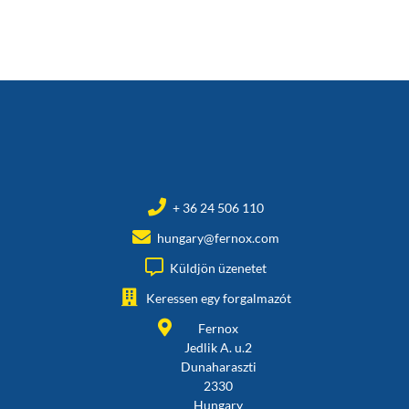
+ 36 24 506 110
hungary@fernox.com
Küldjön üzenetet
Keressen egy forgalmazót
Fernox
Jedlik A. u.2
Dunaharaszti
2330
Hungary