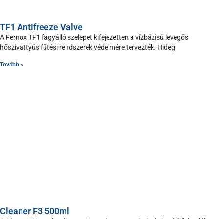
TF1 Antifreeze Valve
A Fernox TF1 fagyálló szelepet kifejezetten a vízbázisú levegős
hőszivattyús fűtési rendszerek védelmére tervezték. Hideg
Tovább »
Cleaner F3 500ml