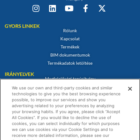
GYORS LINKEK
Rólunk
Kapcsolat
Termékek
BIM dokumentumok
Termékadatok letöltése
IRÁNYELVEK
Megfelelőségi tanúsítvány
Sütikre vonatkozó szabályzat
We use our own and third-party cookies and similar
technologies to give you the best browsing experience
Jogi nyilatkozat
possible, to improve our services and show you
Adatvédelmi irányelvek
advertising related to your preferences by analyzing
Értékesítési feltételek
your browsing habits. If you agree, please click “Accept
All Cookies”. If you would like to decline the use of
Garanciális nyilatkozat
cookies, you can select individually for which purposes
we can use cookies via your Cookie Settings and to
receive more detailed information, please see our