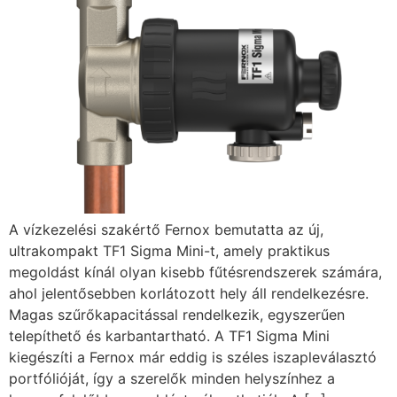
A vízkezelési szakértő Fernox bemutatta az új,
ultrakompakt TF1 Sigma Mini-t, amely praktikus
megoldást kínál olyan kisebb fűtésrendszerek számára,
ahol jelentősebben korlátozott hely áll rendelkezésre.
Magas szűrőkapacitással rendelkezik, egyszerűen
telepíthető és karbantartható. A TF1 Sigma Mini
kiegészíti a Fernox már eddig is széles iszapleválasztó
portfólióját, így a szerelők minden helyszínhez a