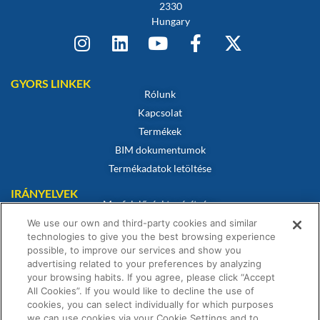
2330
Hungary
GYORS LINKEK
Rólunk
Kapcsolat
Termékek
BIM dokumentumok
Termékadatok letöltése
IRÁNYELVEK
Megfelelőségi tanúsítvány
Sütikre vonatkozó szabályzat
We use our own and third-party cookies and similar
technologies to give you the best browsing experience
Jogi nyilatkozat
possible, to improve our services and show you
Adatvédelmi irányelvek
advertising related to your preferences by analyzing
your browsing habits. If you agree, please click “Accept
Értékesítési feltételek
All Cookies”. If you would like to decline the use of
Garanciális nyilatkozat
cookies, you can select individually for which purposes
we can use cookies via your Cookie Settings and to