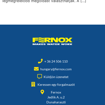
legmegfelelőbb megoldást választhatják. A […]
+ 36 24 506 110
hungary@fernox.com
Küldjön üzenetet
Keressen egy forgalmazót
Fernox
Jedlik A. u.2
Dunaharaszti