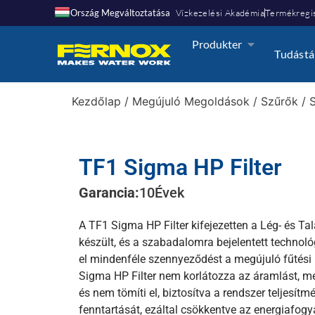
Ország Megváltoztatása
Vízkezelési Akadémia
Termékregis
Produkter
Tudástá
Kezdőlap
/
Megújuló Megoldások
/
Szűrők
/
TF1 Sigma HP Filter
Garancia:
10
Évek
A TF1 Sigma HP Filter kifejezetten a Lég- és Ta
készült, és a szabadalomra bejelentett technoló
el mindenféle szennyeződést a megújuló fűtési 
Sigma HP Filter nem korlátozza az áramlást, m
és nem tömíti el, biztosítva a rendszer teljesí
fenntartását, ezáltal csökkentve az energiafog