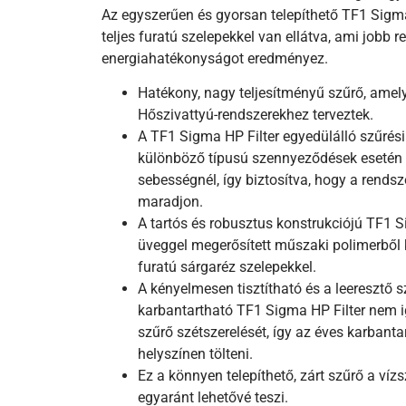
Az egyszerűen és gyorsan telepíthető TF1 Sigma
teljes furatú szelepekkel van ellátva, ami jobb 
energiahatékonyságot eredményez.
Hatékony, nagy teljesítményű szűrő, amelye
Hőszivattyú-rendszerekhez terveztek.
A TF1 Sigma HP Filter egyedülálló szűrés
különböző típusú szennyeződések esetén 
sebességnél, így biztosítva, hogy a rend
maradjon.
A tartós és robusztus konstrukciójú TF1 S
üveggel megerősített műszaki polimerből ké
furatú sárgaréz szelepekkel.
A kényelmesen tisztítható és a leeresztő 
karbantartható TF1 Sigma HP Filter nem ig
szűrő szétszerelését, így az éves karbanta
helyszínen tölteni.
Ez a könnyen telepíthető, zárt szűrő a víz
egyaránt lehetővé teszi.