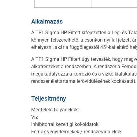
Alkalmazás
A TF1 Sigma HP Filtert kifejezetten a Lég- és Tal
könnyen felszerelhető, a csonkon nyíllal jelzett 
elhelyezni, akár a függőlegestől 45⁰-kal eltérő h
A TF1 Sigma HP Filtert úgy tervezték, hogy megv
alkatrészeket a rendszerben. A rendszer a Ferno
megakadályozza a korrózió és a vízkő kialakulásá
rendszer élettartama lerövidülésének kockázatát.
Teljesítmény
Megfelelő folyadékok:
Víz
Inhibitorral kezelt glikol-oldatok
Fernox vegyi termékek / rendszeradalékok