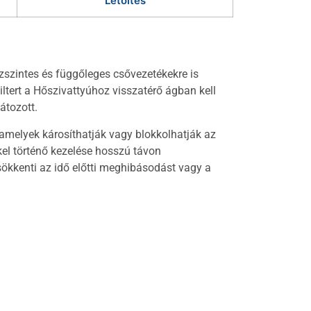
Letöltés
ízszintes és függőleges csővezetékekre is
iltert a Hőszivattyúhoz visszatérő ágban kell
átozott.
 amelyek károsíthatják vagy blokkolhatják az
kel történő kezelése hosszú távon
sökkenti az idő előtti meghibásodást vagy a