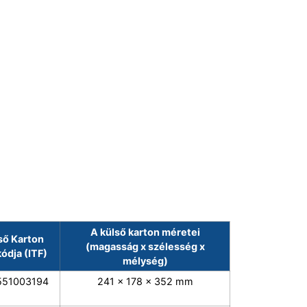
A külső karton méretei
ső Karton
(magasság x szélesség x
ódja (ITF)
mélység)
551003194
241 x 178 x 352 mm