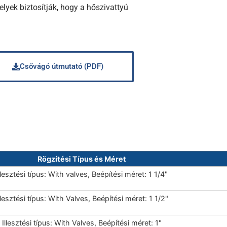
yek biztosítják, hogy a hőszivattyú
Csővágó útmutató (PDF)
Rögzítési Típus és Méret
llesztési típus: With valves, Beépítési méret: 1 1/4"
llesztési típus: With Valves, Beépítési méret: 1 1/2"
Illesztési típus: With Valves, Beépítési méret: 1"