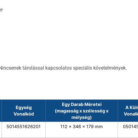
er
Nincsenek tárolással kapcsolatos speciális követelmények.
Egy Darab Méretei
Egység
A Kül
(magasság x szélesség x
Vonalkód
Vonalk
mélység)
5014551626201
112 x 346 x 179 mm
05014