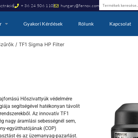
ztráció
+ 36 24 506 110
hungary@fernox.com
r
Gyakori Kérdések
Rólunk
Kapcsolat
Szűrők
/ TF1 Sigma HP Filter
lajforrású Hőszivattyúk védelmére
giája segítségével hatékonyan távolít
rendszerekből. Az innovatív TF1
ég nagy áramlási sebességnél sem,
tmény-együtthatójának (COP)
yasztást és az üzemanyag-pazarlást.