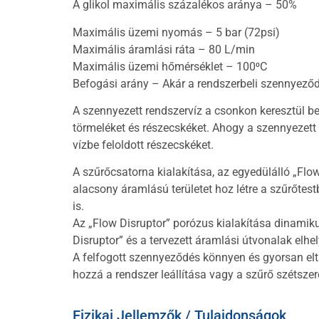
A glikol maximális százalékos aránya – 50%
Maximális üzemi nyomás – 5 bar (72psi)
Maximális áramlási ráta – 80 L/min
Maximális üzemi hőmérséklet – 100⁰C
Befogási arány – Akár a rendszerbeli szennyező
A szennyezett rendszervíz a csonkon keresztül be
törmeléket és részecskéket. Ahogy a szennyezett v
vízbe feloldott részecskéket.
A szűrőcsatorna kialakítása, az egyedülálló „Flo
alacsony áramlású területet hoz létre a szűrőtes
is.
Az „Flow Disruptor” porózus kialakítása dinamiku
Disruptor” és a tervezett áramlási útvonalak el
A felfogott szennyeződés könnyen és gyorsan elt
hozzá a rendszer leállítása vagy a szűrő szétszer
Fizikai Jellemzők / Tulajdonságok