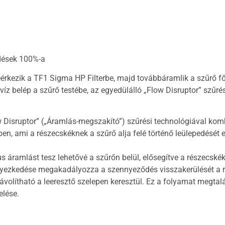
dések 100%-a
érkezik a TF1 Sigma HP Filterbe, majd továbbáramlik a szűrő fő 
íz belép a szűrő testébe, az egyedülálló „Flow Disruptor” szűrési
w Disruptor” („Áramlás-megszakító”) szűrési technológiával komb
tben, ami a részecskéknek a szűrő alja felé történő leülepedés
s áramlást tesz lehetővé a szűrőn belül, elősegítve a részecské
helyezkedése megakadályozza a szennyeződés visszakerülését a 
ávolítható a leeresztő szelepen keresztül. Ez a folyamat megtal
elése.