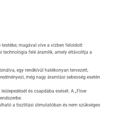
testébe, magával víve a vízben feloldott
 technológia felé áramlik, amely eltávolítja a
inálva, egy rendkívül hatékonyan tervezett,
ét eredményezi, még nagy áramlási sebesség esetén
k leülepedését és csapdába esését. A „Flow
rendszerbe.
álható a tisztítási útmutatóban és nem szükséges