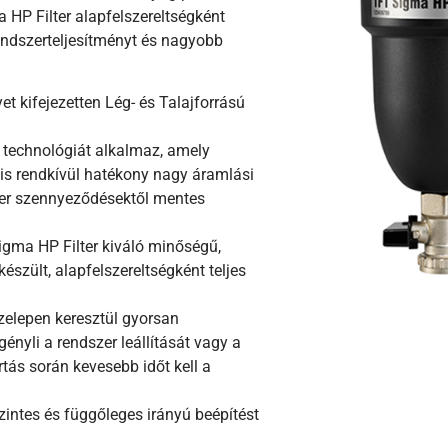
 HP Filter alapfelszereltségként
rendszerteljesítményt és nagyobb
t kifejezetten Lég- és Talajforrású
i technológiát alkalmaz, amely
is rendkívül hatékony nagy áramlási
szer szennyeződésektől mentes
igma HP Filter kiváló minőségű,
szült, alapfelszereltségként teljes
szelepen keresztül gyorsan
ényli a rendszer leállítását vagy a
rtás során kevesebb időt kell a
szintes és függőleges irányú beépítést