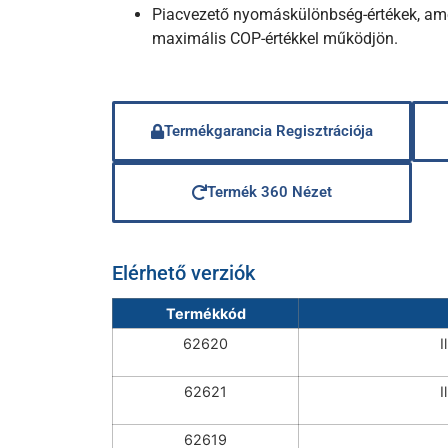
Piacvezető nyomáskülönbség-értékek, amel
maximális COP-értékkel működjön.
Termékgarancia Regisztrációja
Termék 360 Nézet
Elérhető verziók
Termékkód
62620
I
62621
I
62619