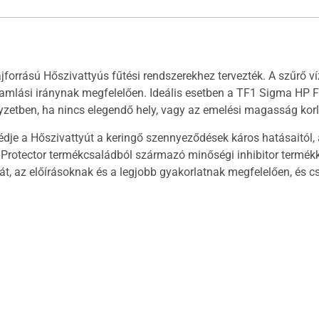
ajforrású Hőszivattyús fűtési rendszerekhez tervezték. A szűrő v
áramlási iránynak megfelelően. Ideális esetben a TF1 Sigma HP F
elyzetben, ha nincs elegendő hely, vagy az emelési magasság korl
édje a Hőszivattyút a keringő szennyeződések káros hatásaitól,
x Protector termékcsaládból származó minőségi inhibitor termék
t, az előírásoknak és a legjobb gyakorlatnak megfelelően, és c