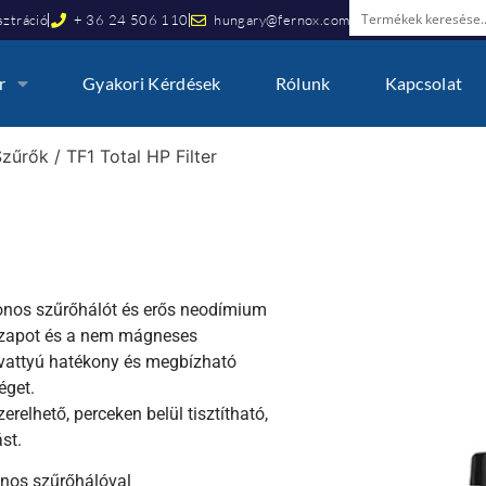
ztráció
+ 36 24 506 110
hungary@fernox.com
r
Gyakori Kérdések
Rólunk
Kapcsolat
Szűrők
/ TF1 Total HP Filter
ronos szűrőhálót és erős neodímium
szapot és a nem mágneses
ivattyú hatékony és megbízható
éget.
erelhető, perceken belül tisztítható,
st.
nos szűrőhálóval