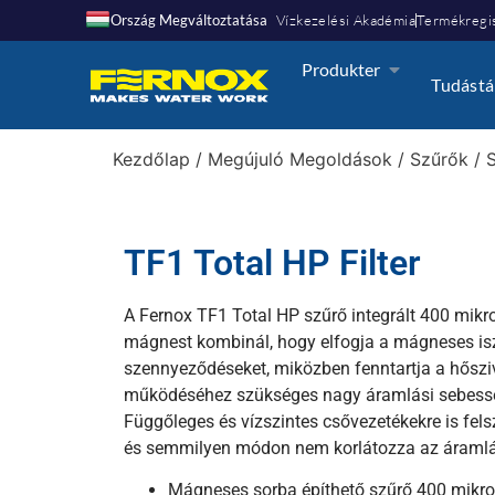
Ország Megváltoztatása
Vízkezelési Akadémia
Termékregis
Produkter
Tudástá
Kezdőlap
/
Megújuló Megoldások
/
Szűrők
/
TF1 Total HP Filter
A Fernox TF1 Total HP szűrő integrált 400 mik
mágnest kombinál, hogy elfogja a mágneses i
szennyeződéseket, miközben fenntartja a hősz
működéséhez szükséges nagy áramlási sebess
Függőleges és vízszintes csővezetékekre is felsz
és semmilyen módon nem korlátozza az áramlá
Mágneses sorba építhető szűrő 400 mikro