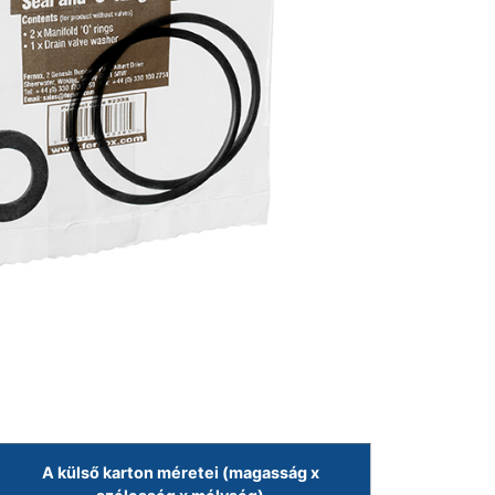
A külső karton méretei (magasság x