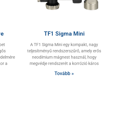
ve
TF1 Sigma Mini
pet
A TF1 Sigma Mini egy kompakt, nagy
egős
teljesítményű rendszerszűrő, amely erős
édelmére
neodímium mágnest használ, hogy
or a
megvédje rendszerét a korrózió káros
Tovább »