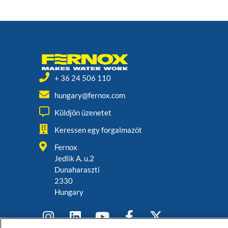
+ 36 24 506 110
hungary@fernox.com
Küldjön üzenetet
Keressen egy forgalmazót
Fernox
Jedlik A. u.2
Dunaharaszti
2330
Hungary