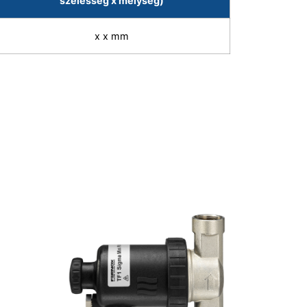
szélesség x mélység)
x x mm