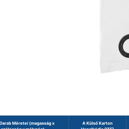
Darab Méretei (magasság x
A Külső Karton