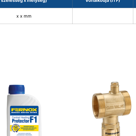
szélesség x mélység)
Vonalkódja (ITF)
x x mm