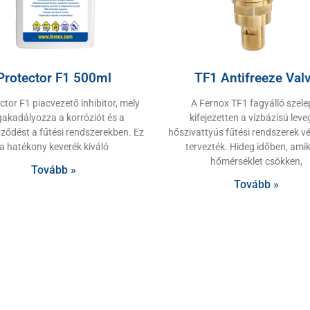
Protector F1 500ml
TF1 Antifreeze Val
ctor F1 piacvezető inhibitor, mely
A Fernox TF1 fagyálló szele
akadályozza a korróziót és a
kifejezetten a vízbázisú lev
ződést a fűtési rendszerekben. Ez
hőszivattyús fűtési rendszerek v
a hatékony keverék kiváló
tervezték. Hideg időben, amik
hőmérséklet csökken,
Tovább »
Tovább »