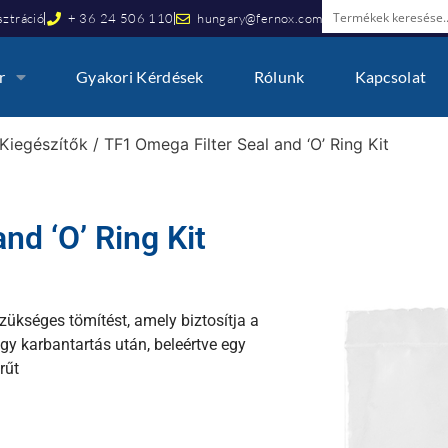
ztráció
+ 36 24 506 110
hungary@fernox.com
r
Gyakori Kérdések
Rólunk
Kapcsolat
Kiegészítők
/ TF1 Omega Filter Seal and ‘O’ Ring Kit
nd ‘O’ Ring Kit
ükséges tömítést, amely biztosítja a
y karbantartás után, beleértve egy
rűt