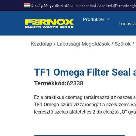
Ország Megváltoztatása
Vízkezelési Akadémia
Termékregis
Produkter
Tudástá
Kezdőlap
/
Lakossági Megoldások
/
Szűrők
/
TF1 Omega Filter Seal a
Termékkód:
62338
Ez a praktikus csomag tartalmazza az összes sz
TF1 Omega szűrő vízzáróságát a szervizelés vag
leeresztő szelep alátétet és 2 db elosztó „O” gyű