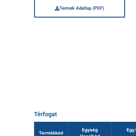
Termék Adatlap (PDF)
Térfogat
Egység
Egy 
Termékkód