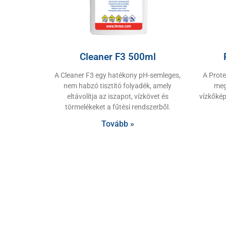
Cleaner F3 500ml
A Cleaner F3 egy hatékony pH-semleges,
A Prote
nem habzó tisztító folyadék, amely
meg
eltávolítja az iszapot, vízkövet és
vízkőkép
törmelékeket a fűtési rendszerből.
Tovább »