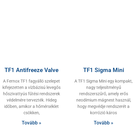
TF1 Antifreeze Valve
TF1 Sigma Mini
A Fernox TF1 fagyálló szelepet
A TF1 Sigma Mini egy kompakt,
kifejezetten a vízbázisú levegős
nagy teljesítményű
hőszivattyús fűtési rendszerek
rendszerszűrő, amely erős
védelmére tervezték. Hideg
neodímium mágnest használ,
időben, amikor a hőmérséklet
hogy megvédje rendszerét a
csökken,
korrózió káros
Tovább »
Tovább »