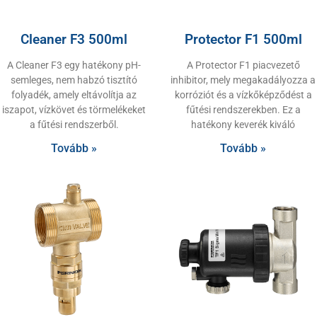
Cleaner F3 500ml
Protector F1 500ml
A Cleaner F3 egy hatékony pH-
A Protector F1 piacvezető
semleges, nem habzó tisztító
inhibitor, mely megakadályozza a
folyadék, amely eltávolítja az
korróziót és a vízkőképződést a
iszapot, vízkövet és törmelékeket
fűtési rendszerekben. Ez a
a fűtési rendszerből.
hatékony keverék kiváló
Tovább »
Tovább »