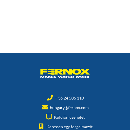
+ 36 24 506 110
hungary@fernox.com
Küldjön üzenetet
Keressen egy forgalmazót