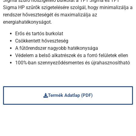
Sigma szűrő hőszigetelő burkolat a TF1 Sigma és TF1
Sigma HP szűrők szigetelésére szolgál, hogy minimalizálja a
rendszer hőveszteségét és maximalizálja az
energiahatékonyságot.
Erős és tartós burkolat
Csökkentett hőveszteség
A fűtőrendszer nagyobb hatékonysága
Védelem a belső alkatrészek és a forró felületek ellen
100%-ban szennyeződésmentes és újrahasznosítható
Termék Adatlap (PDF)