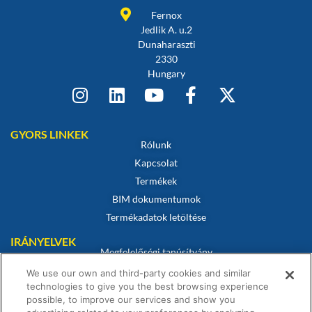
Fernox
Jedlik A. u.2
Dunaharaszti
2330
Hungary
GYORS LINKEK
Rólunk
Kapcsolat
Termékek
BIM dokumentumok
Termékadatok letöltése
IRÁNYELVEK
Megfelelőségi tanúsítvány
Sütikre vonatkozó szabályzat
We use our own and third-party cookies and similar
technologies to give you the best browsing experience
Jogi nyilatkozat
possible, to improve our services and show you
Adatvédelmi irányelvek