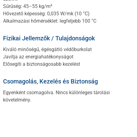
Sűrűség: 45–55 kg/m³
Hővezető képesség: 0,035 W/mk (10 °C)
Alkalmazási hőmérséklet: legfeljebb 100 °C
Fizikai Jellemzők / Tulajdonságok
Kiváló minőségű, égésgátló védőburkolat
Javítja az energiahatékonyságot
Elősegíti a biztonságosabb kezelést
Csomagolás, Kezelés és Biztonság
Egyenként csomagolva. Nincs különleges tárolási
követelmény.