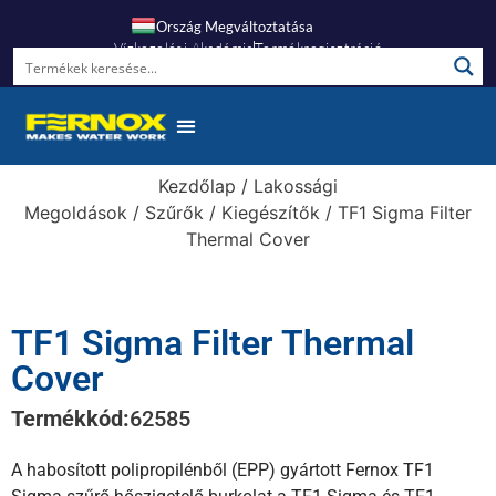
Ország Megváltoztatása
Vízkezelési Akadémia
Termékregisztráció
Kezdőlap
/
Lakossági
Megoldások
/
Szűrők
/
Kiegészítők
/ TF1 Sigma Filter
Thermal Cover
TF1 Sigma Filter Thermal
Cover
Termékkód:
62585
A habosított polipropilénből (EPP) gyártott Fernox TF1