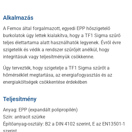
Alkalmazás
A Fernox által forgalmazott, egyedi EPP hőszigetelő
burkolatok úgy lettek kialakítva, hogy a TF1 Sigma szűrő
teljes élettartama alatt használhatók legyenek. Évről évre
szigetelik és védik a rendszer szűrőjét anélkül, hogy
integritásuk vagy teljesítményük csökkenne.
Úgy tervezték, hogy szigetelje a TF1 Sigma szűrőt a
hőmérséklet megtartása, az energiafogyasztás és az
energiaköltségek csökkentése érdekében
Teljesítmény
Anyag: EPP (expandált polipropilén)
Szín: antracit szürke
Építőanyag-osztály: B2 a DIN 4102 szerint, E az EN13501-1
szerint