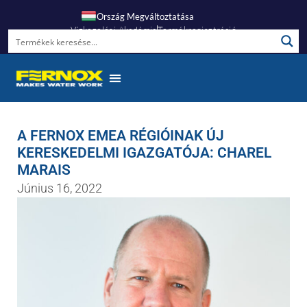
Ország Megváltoztatása
Vízkezelési Akadémia
Termékregisztráció
A FERNOX EMEA RÉGIÓINAK ÚJ
KERESKEDELMI IGAZGATÓJA: CHAREL
MARAIS
Június 16, 2022