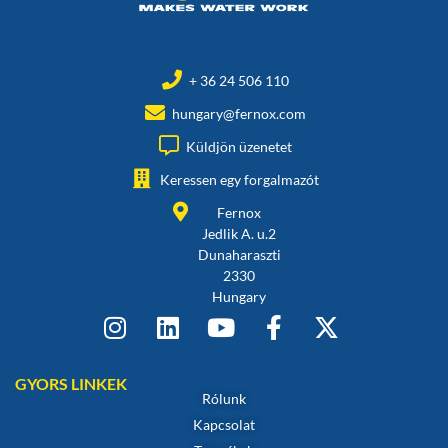
+ 36 24 506 110
hungary@fernox.com
Küldjön üzenetet
Keressen egy forgalmazót
Fernox
Jedlik A. u.2
Dunaharaszti
2330
Hungary
GYORS LINKEK
Rólunk
Kapcsolat