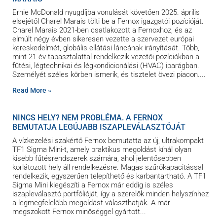
Ernie McDonald nyugdíjba vonulását követően 2025. április
elsejétől Charel Marais tölti be a Fernox igazgatói pozícióját.
Charel Marais 2021-ben csatlakozott a Fernoxhoz, és az
elmúlt négy évben sikeresen vezette a szervezet európai
kereskedelmét, globális ellátási láncának irányítását. Több,
mint 21 év tapasztalattal rendelkezik vezetői pozíciókban a
fűtési, légtechnikai és légkondicionálási (HVAC) iparágban.
Személyét széles körben ismerik, és tisztelet övezi piacon.
Read More »
NINCS HELY? NEM PROBLÉMA. A FERNOX
BEMUTATJA LEGÚJABB ISZAPLEVÁLASZTÓJÁT
A vízkezelési szakértő Fernox bemutatta az új, ultrakompakt
TF1 Sigma Mini-t, amely praktikus megoldást kínál olyan
kisebb fűtésrendszerek számára, ahol jelentősebben
korlátozott hely áll rendelkezésre. Magas szűrőkapacitással
rendelkezik, egyszerűen telepíthető és karbantartható. A TF1
Sigma Mini kiegészíti a Fernox már eddig is széles
iszapleválasztó portfólióját, így a szerelők minden helyszínhez
a legmegfelelőbb megoldást választhatják. A már
megszokott Fernox minőséggel gyártott