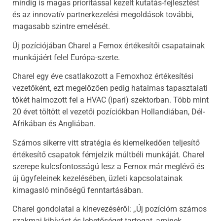
mindig is magas prioritással kezelt kutatás-fejlesztést
és az innovatív partnerkezelési megoldások további,
magasabb szintre emelését.
Új pozíciójában Charel a Fernox értékesítői csapatainak
munkájáért felel Európa-szerte.
Charel egy éve csatlakozott a Fernoxhoz értékesítési
vezetőként, ezt megelőzően pedig hatalmas tapasztalati
tőkét halmozott fel a HVAC (ipari) szektorban. Több mint
20 évet töltött el vezetői pozíciókban Hollandiában, Dél-
Afrikában és Angliában.
Számos sikerre vitt stratégia és kiemelkedően teljesítő
értékesítő csapatok fémjelzik múltbéli munkáját. Charel
szerepe kulcsfontosságú lesz a Fernox már meglévő és
új ügyfeleinek kezelésében, üzleti kapcsolatainak
kimagasló minőségű fenntartásában.
Charel gondolatai a kinevezéséről: „Új pozícióm számos
szakmai kihívást és lehetőséget tartogat, aminek