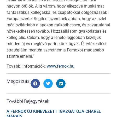
nagyon örülök. Alig várom, hogy elkezdve munkámat
fantasztikus kollégákkal és csapatokkal dolgozhassak
Európa-szerte! Segíteni szeretnék abban, hogy az üzlet
még szilárdabb alapokon működhessen, és zavartalanul
növekedhessen tovább. Hozzáállásom gyakorlatias és
kollegiális. Célom, hogy a lehető legjobban kezeljük
minden új és meglévő partnerünk ügyét. Új értékesítési
stratégiáim mentén szeretném a Fernoxot magasabb
szintre emelni.”
További információk:
www.fernox.hu
Megosztás:
További Bejegyzések:
A FERNOX ÚJ KINEVEZETT IGAZGATÓJA CHAREL
MARAIS