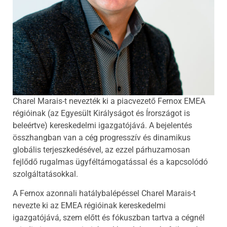
Charel Marais-t nevezték ki a piacvezető Fernox EMEA
régióinak (az Egyesült Királyságot és Írországot is
beleértve) kereskedelmi igazgatójává. A bejelentés
összhangban van a cég progresszív és dinamikus
globális terjeszkedésével, az ezzel párhuzamosan
fejlődő rugalmas ügyféltámogatással és a kapcsolódó
szolgáltatásokkal.
A Fernox azonnali hatálybalépéssel Charel Marais-t
nevezte ki az EMEA régióinak kereskedelmi
igazgatójává, szem előtt és fókuszban tartva a cégnél