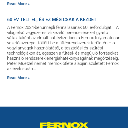
Read More »
60 ÉV TELT EL, ÉS EZ MÉG CSAK A KEZDET
A Fernox 2024-benünnepli fennállásának 60. évfordulóját. A
világ első vegyszeres vízkezelő berendezéseket gyártó
vállalataként az elmúlt hat évtizedben a Fernox folyamatosan
vezető szerepet töltött be a fűtésrendszerek területén – a
vegyi anyagok használatától, a tesztelési és szűrési
technológiákon át, egészen a fűtési- és megújuló forrásokat
használó rendszerek energiahatékonyságának megőrzéséig.
Peter Muetzel német mérnök ötlete alapján született Fernox
az évek során
Read More »