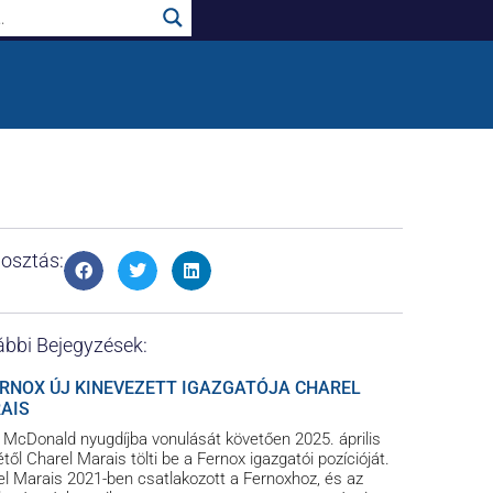
osztás:
bbi Bejegyzések:
ERNOX ÚJ KINEVEZETT IGAZGATÓJA CHAREL
AIS
 McDonald nyugdíjba vonulását követően 2025. április
étől Charel Marais tölti be a Fernox igazgatói pozícióját.
l Marais 2021-ben csatlakozott a Fernoxhoz, és az