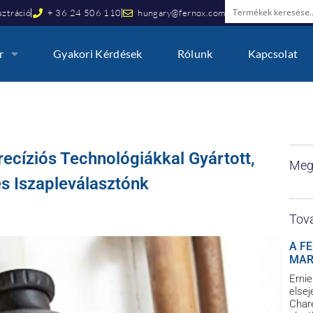
ztráció
+ 36 24 506 110
hungary@fernox.com
r
Gyakori Kérdések
Rólunk
Kapcsolat
ecíziós Technológiákkal Gyártott,
Meg
s Iszapleválasztónk
Tová
A F
MAR
Ernie
elsej
Chare