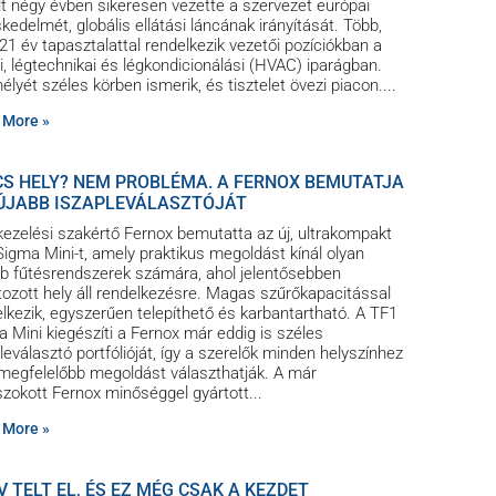
t négy évben sikeresen vezette a szervezet európai
kedelmét, globális ellátási láncának irányítását. Több,
21 év tapasztalattal rendelkezik vezetői pozíciókban a
i, légtechnikai és légkondicionálási (HVAC) iparágban.
lyét széles körben ismerik, és tisztelet övezi piacon.
 More »
CS HELY? NEM PROBLÉMA. A FERNOX BEMUTATJA
ÚJABB ISZAPLEVÁLASZTÓJÁT
kezelési szakértő Fernox bemutatta az új, ultrakompakt
igma Mini-t, amely praktikus megoldást kínál olyan
bb fűtésrendszerek számára, ahol jelentősebben
tozott hely áll rendelkezésre. Magas szűrőkapacitással
lkezik, egyszerűen telepíthető és karbantartható. A TF1
 Mini kiegészíti a Fernox már eddig is széles
leválasztó portfólióját, így a szerelők minden helyszínhez
gmegfelelőbb megoldást választhatják. A már
zokott Fernox minőséggel gyártott
 More »
V TELT EL, ÉS EZ MÉG CSAK A KEZDET