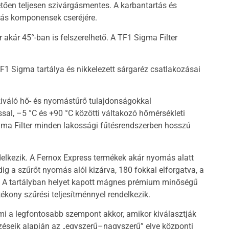
tően teljesen szivárgásmentes. A karbantartás és
más komponensek cseréjére.
 akár 45°-ban is felszerelhető. A TF1 Sigma Filter
1 Sigma tartálya és nikkelezett sárgaréz csatlakozásai
iváló hő- és nyomástűrő tulajdonságokkal
sal, –5 °C és +90 °C közötti váltakozó hőmérsékleti
gma Filter minden lakossági fűtésrendszerben hosszú
delkezik. A Fernox Express termékek akár nyomás alatt
ig a szűrőt nyomás alól kizárva, 180 fokkal elforgatva, a
. A tartályban helyet kapott mágnes prémium minőségű
ékony szűrési teljesítménnyel rendelkezik.
mi a legfontosabb szempont akkor, amikor kiválasztják
elzéseik alapján az „egyszerű–nagyszerű” elve központi