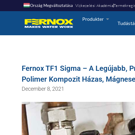
Ország Megváltoztatása
Vízkezelési Akadémia
Termékregis
Produkter
Tudástá
Fernox TF1 Sigma – A Legújabb, Pr
Polimer Kompozit Házas, Mágnese
December 8, 2021