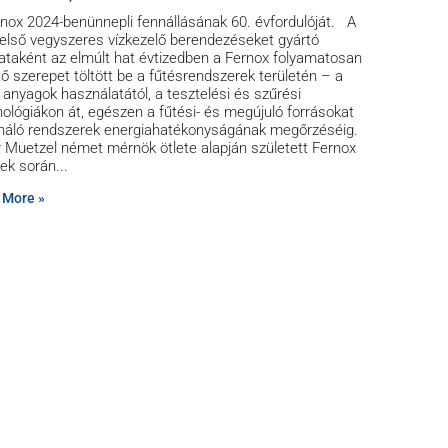
nox 2024-benünnepli fennállásának 60. évfordulóját. A
 első vegyszeres vízkezelő berendezéseket gyártó
lataként az elmúlt hat évtizedben a Fernox folyamatosan
ő szerepet töltött be a fűtésrendszerek területén – a
 anyagok használatától, a tesztelési és szűrési
ológiákon át, egészen a fűtési- és megújuló forrásokat
náló rendszerek energiahatékonyságának megőrzéséig.
 Muetzel német mérnök ötlete alapján született Fernox
vek során
 More »