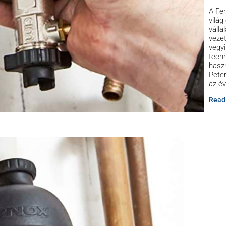
A Fer
világ
válla
vezet
vegyi
techn
hasz
Peter
az é
Read