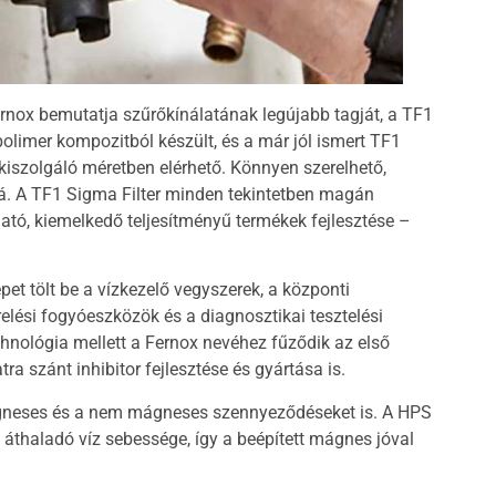
ernox bemutatja szűrőkínálatának legújabb tagját, a TF1
polimer kompozitból készült, és a már jól ismert TF1
iszolgáló méretben elérhető. Könnyen szerelhető,
rá. A TF1 Sigma Filter minden tekintetben magán
tó, kiemelkedő teljesítményű termékek fejlesztése –
pet tölt be a vízkezelő vegyszerek, a központi
relési fogyóeszközök és a diagnosztikai tesztelési
hnológia mellett a Fernox nevéhez fűződik az első
a szánt inhibitor fejlesztése és gyártása is.
ágneses és a nem mágneses szennyeződéseket is. A HPS
 áthaladó víz sebessége, így a beépített mágnes jóval