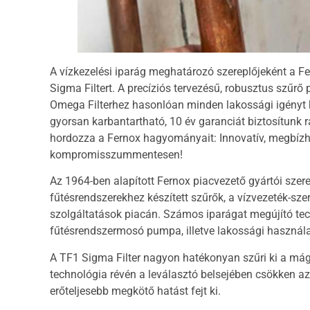
A vízkezelési iparág meghatározó szereplőjeként a F
Sigma Filtert. A precíziós tervezésű, robusztus szűrő 
Omega Filterhez hasonlóan minden lakossági igényt k
gyorsan karbantartható, 10 év garanciát biztosítunk 
hordozza a Fernox hagyományait: Innovatív, megbízha
kompromisszummentesen!
Az 1964-ben alapított Fernox piacvezető gyártói szere
fűtésrendszerekhez készített szűrők, a vízvezeték-sze
szolgáltatások piacán. Számos iparágat megújító tec
fűtésrendszermosó pumpa, illetve lakossági használatr
A TF1 Sigma Filter nagyon hatékonyan szűri ki a m
technológia révén a leválasztó belsejében csökken az
erőteljesebb megkötő hatást fejt ki.