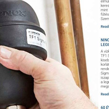
elmúl
keres
mint 
fűtés
Szemé
Read
NIN
LEG
A víz
TF1 S
kise
korlá
rende
Sigma
iszap
a le
megs
Read
60 É