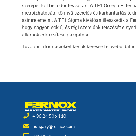
szerepet tölt be a döntés során. A TF1 Omega Filter na
megbízhatóság, könnyű szerelés és karbantartás tekin
szintre emelni. A TF1 Sigma kiválóan illeszkedik a F
hogy nagyon sok új és régi szerelőnk tetszését elnye
államok értékesítési igazgatója.
További információkért kérjük keresse fel weboldalu
+ 36 24 506 110
hungary@fernox.com