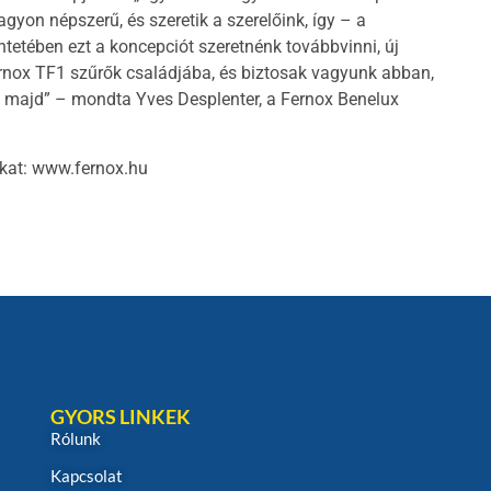
gyon népszerű, és szeretik a szerelőink, így – a
tetében ezt a koncepciót szeretnénk továbbvinni, új
ernox TF1 szűrők családjába, és biztosak vagyunk abban,
ri majd” – mondta Yves Desplenter, a Fernox Benelux
nkat: www.fernox.hu
GYORS LINKEK
Rólunk
Kapcsolat