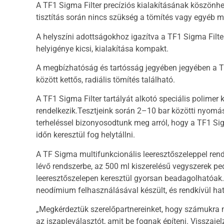
A TF1 Sigma Filter precíziós kialakításának köszönhe
tisztítás során nincs szükség a tömítés vagy egyéb 
A helyszíni adottságokhoz igazítva a TF1 Sigma Filter
helyigénye kicsi, kialakítása kompakt.
A megbízhatóság és tartósság jegyében jegyében a TF
között kettős, radiális tömítés található.
A TF1 Sigma Filter tartályát alkotó speciális polimer k
rendelkezik.Tesztjeink során 2–10 bar közötti nyomás
terheléssel bizonyosodtunk meg arról, hogy a TF1 Si
időn keresztül fog helytállni.
A TF Sigma multifunkcionális leeresztőszeleppel ren
lévő rendszerbe, az 500 ml kiszerelésű vegyszerek ped
leeresztőszelepen keresztül gyorsan beadagolhatóak
neodímium felhasználásával készült, és rendkívül hat
„Megkérdeztük szerelőpartnereinket, hogy számukra 
az iszapleválasztót, amit be fognak építeni. Visszaj