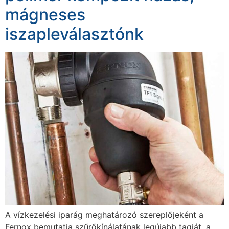
mágneses
iszapleválasztónk
A vízkezelési iparág meghatározó szereplőjeként a
Fernox bemutatja szűrőkínálatának legújabb tagját, a