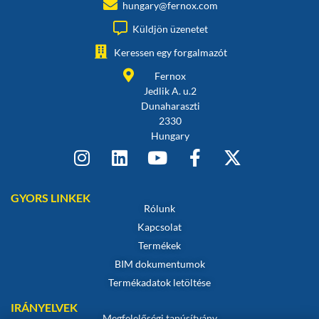
hungary@fernox.com
Küldjön üzenetet
Keressen egy forgalmazót
Fernox
Jedlik A. u.2
Dunaharaszti
2330
Hungary
GYORS LINKEK
Rólunk
Kapcsolat
Termékek
BIM dokumentumok
Termékadatok letöltése
IRÁNYELVEK
Megfelelőségi tanúsítvány