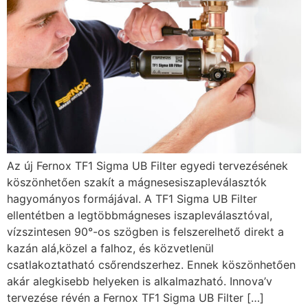
Az új Fernox TF1 Sigma UB Filter egyedi tervezésének
köszönhetően szakít a mágnesesiszapleválasztók
hagyományos formájával. A TF1 Sigma UB Filter
ellentétben a legtöbbmágneses iszapleválasztóval,
vízszintesen 90°-os szögben is felszerelhető direkt a
kazán alá,közel a falhoz, és közvetlenül
csatlakoztatható csőrendszerhez. Ennek köszönhetően
akár alegkisebb helyeken is alkalmazható. Innova’v
tervezése révén a Fernox TF1 Sigma UB Filter […]