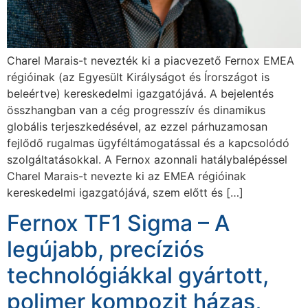
Charel Marais-t nevezték ki a piacvezető Fernox EMEA
régióinak (az Egyesült Királyságot és Írországot is
beleértve) kereskedelmi igazgatójává. A bejelentés
összhangban van a cég progresszív és dinamikus
globális terjeszkedésével, az ezzel párhuzamosan
fejlődő rugalmas ügyféltámogatással és a kapcsolódó
szolgáltatásokkal. A Fernox azonnali hatálybalépéssel
Charel Marais-t nevezte ki az EMEA régióinak
kereskedelmi igazgatójává, szem előtt és […]
Fernox TF1 Sigma – A
legújabb, precíziós
technológiákkal gyártott,
polimer kompozit házas,